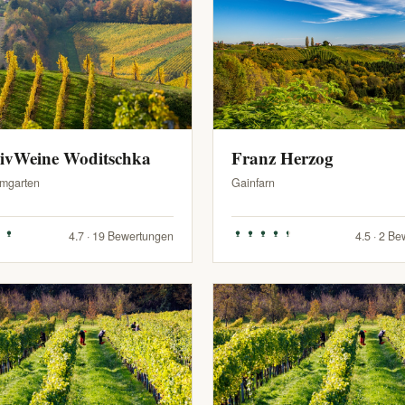
sivWeine Woditschka
Franz Herzog
mgarten
Gainfarn
4.7 · 19 Bewertungen
4.5 · 2 B