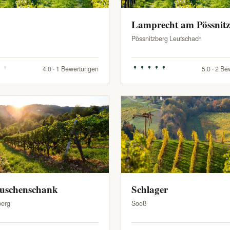
Lamprecht am Pössnit
Pössnitzberg Leutschach
4.0 · 1 Bewertungen
5.0 · 2 B
Buschenschank
Schlager
berg
Sooß