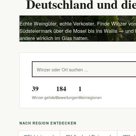
Deutschland und die
Echte Weingüter, echte Verkoster. Finde Winzer von
Südsteiermark über die Mosel bis ins Wallis — und 
andere wirklich im Glas hatten.
39
184
1
Winzer gelistet
Bewertungen
Weinregionen
NACH REGION ENTDECKEN