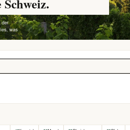
 Schweiz.
 der
lies, was