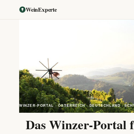
WeinExperte
WINZER-PORTAL · ÖSTERREICH · DEUTSCHLAND · SCH
Das Winzer-Portal f