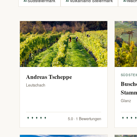
Südsteiermark
Vulkanland Steiermark
Wac
AT
AT
AT
Andreas Tscheppe
SÜDSTE
Busch
Leutschach
Stam
Glanz
5.0 · 1 Bewertungen