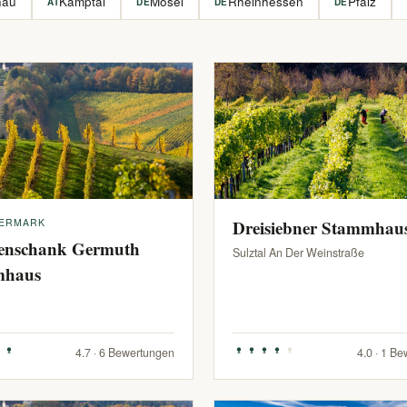
hau
Kamptal
Mosel
Rheinhessen
Pfalz
AT
DE
DE
DE
IERMARK
Dreisiebner Stammhau
enschank Germuth
Sulztal An Der Weinstraße
mhaus
4.7 · 6 Bewertungen
4.0 · 1 B