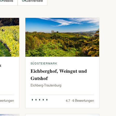
Wallis
Genfersee
CH
CH
s
SÜDSTEIERMARK
Eichberghof, Weingut und
Gutshof
Eichberg-Trautenburg
ewertungen
4.7 · 6 Bewertungen