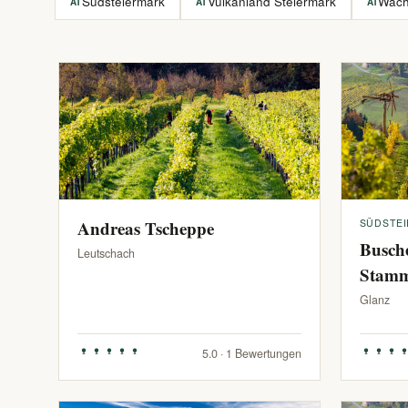
Südsteiermark
Vulkanland Steiermark
Wac
AT
AT
AT
Andreas Tscheppe
SÜDSTE
Busch
Leutschach
Stam
Glanz
5.0 · 1 Bewertungen