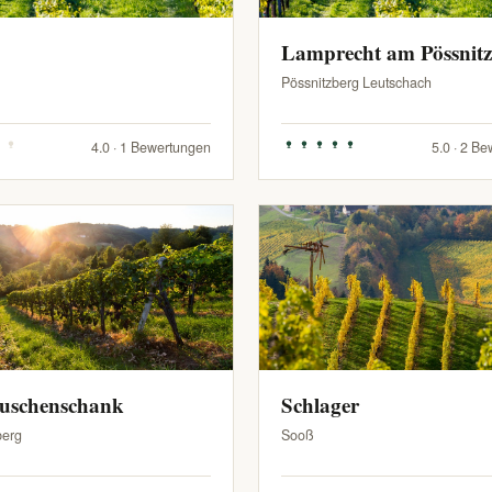
Lamprecht am Pössnit
Pössnitzberg Leutschach
4.0 · 1 Bewertungen
5.0 · 2 B
Buschenschank
Schlager
berg
Sooß