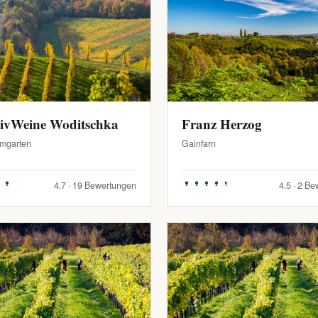
sivWeine Woditschka
Franz Herzog
mgarten
Gainfarn
4.7 · 19 Bewertungen
4.5 · 2 B