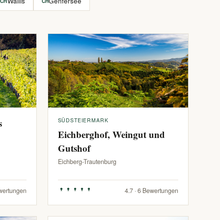
Wallis
Genfersee
CH
CH
s
SÜDSTEIERMARK
Eichberghof, Weingut und
Gutshof
Eichberg-Trautenburg
ewertungen
4.7 · 6 Bewertungen