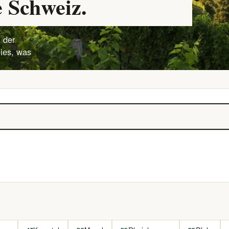
 Schweiz.
 der
lies, was