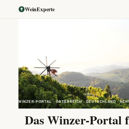
WeinExperte
WINZER-PORTAL · ÖSTERREICH · DEUTSCHLAND · SCH
Das Winzer-Portal f