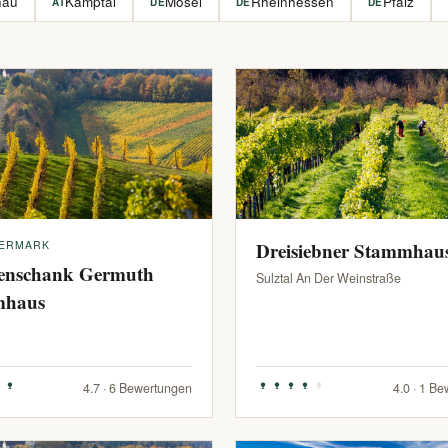
hau
Kamptal
Mosel
Rheinhessen
Pfalz
AT
DE
DE
DE
IERMARK
Dreisiebner Stammhau
enschank Germuth
Sulztal An Der Weinstraße
mhaus
4.7 · 6 Bewertungen
4.0 · 1 B