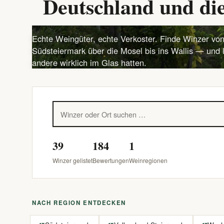
Deutschland und die
Echte Weingüter, echte Verkoster. Finde Winzer von
Südsteiermark über die Mosel bis ins Wallis — und 
andere wirklich im Glas hatten.
39
184
1
Winzer gelistet
Bewertungen
Weinregionen
NACH REGION ENTDECKEN