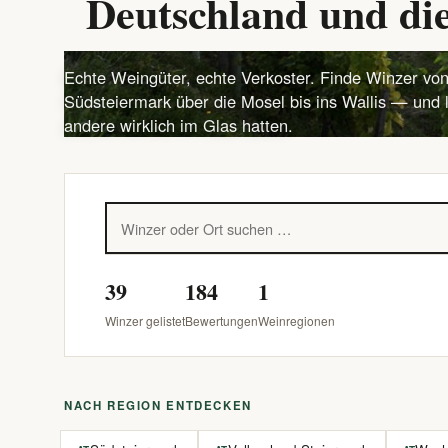
Deutschland und die
Echte Weingüter, echte Verkoster. Finde Winzer von
Südsteiermark über die Mosel bis ins Wallis — und 
andere wirklich im Glas hatten.
39
184
1
Winzer gelistet
Bewertungen
Weinregionen
NACH REGION ENTDECKEN