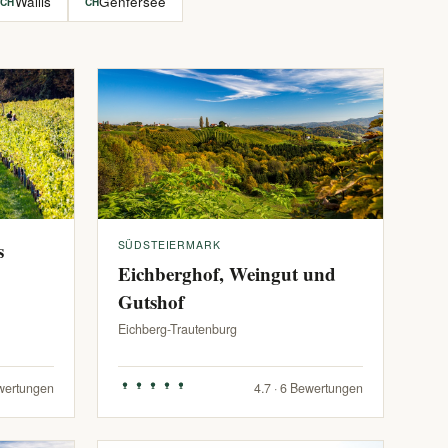
Wallis
Genfersee
CH
CH
s
SÜDSTEIERMARK
Eichberghof, Weingut und
Gutshof
Eichberg-Trautenburg
ewertungen
4.7 · 6 Bewertungen