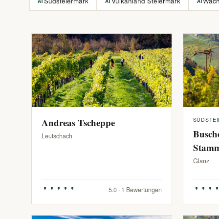
Südsteiermark
Vulkanland Steiermark
Wac
AT
AT
AT
Andreas Tscheppe
SÜDSTE
Busch
Leutschach
Stam
Glanz
5.0 · 1 Bewertungen