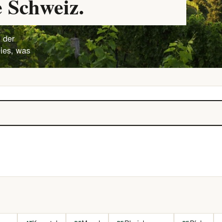
 Schweiz.
 der
lies, was