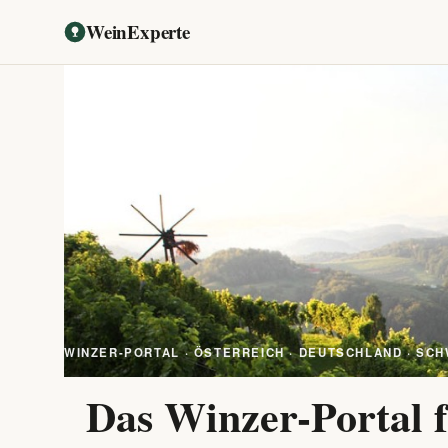
WeinExperte
WINZER-PORTAL · ÖSTERREICH · DEUTSCHLAND · SCH
Das Winzer-Portal f