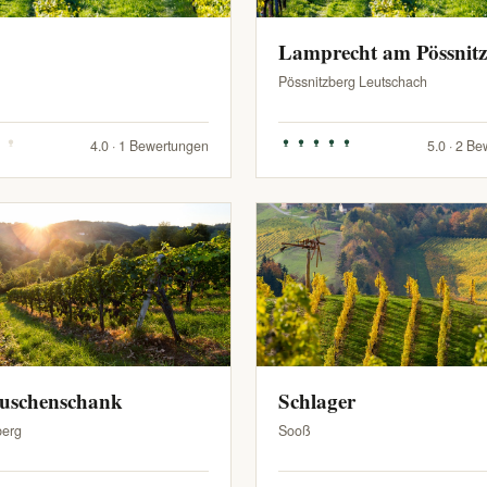
Lamprecht am Pössnit
Pössnitzberg Leutschach
4.0 · 1 Bewertungen
5.0 · 2 B
Buschenschank
Schlager
berg
Sooß