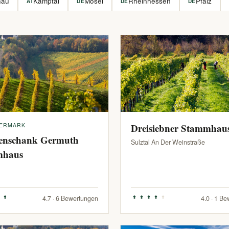
hau
Kamptal
Mosel
Rheinhessen
Pfalz
AT
DE
DE
DE
IERMARK
Dreisiebner Stammhau
enschank Germuth
Sulztal An Der Weinstraße
mhaus
4.7 · 6 Bewertungen
4.0 · 1 B