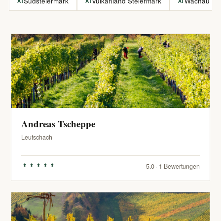
Südsteiermark
Vulkanland Steiermark
Wachau
AT
AT
AT
Andreas Tscheppe
Leutschach
5.0 · 1 Bewertungen