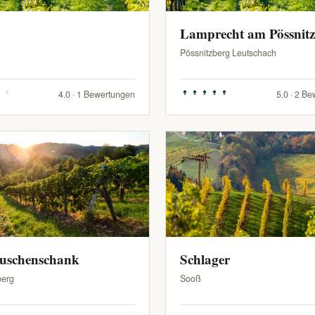
Lamprecht am Pössnit
Pössnitzberg Leutschach
4.0 · 1 Bewertungen
5.0 · 2 B
Buschenschank
Schlager
berg
Sooß