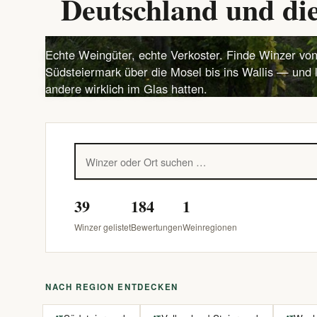
Deutschland und die
Echte Weingüter, echte Verkoster. Finde Winzer von
Südsteiermark über die Mosel bis ins Wallis — und 
andere wirklich im Glas hatten.
39
184
1
Winzer gelistet
Bewertungen
Weinregionen
NACH REGION ENTDECKEN