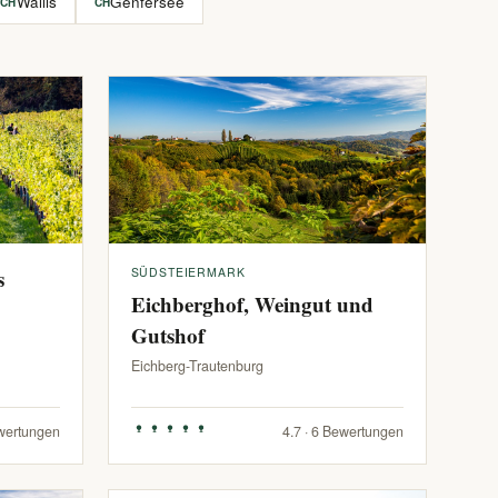
Wallis
Genfersee
CH
CH
s
SÜDSTEIERMARK
Eichberghof, Weingut und
Gutshof
Eichberg-Trautenburg
ewertungen
4.7 · 6 Bewertungen