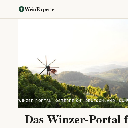
WeinExperte
WINZER-PORTAL · ÖSTERREICH · DEUTSCHLAND · SCH
Das Winzer-Portal f