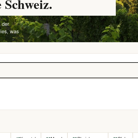
 Schweiz.
 der
lies, was