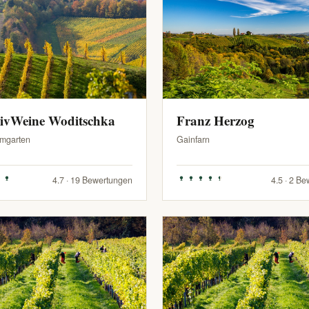
sivWeine Woditschka
Franz Herzog
mgarten
Gainfarn
4.7 · 19 Bewertungen
4.5 · 2 B