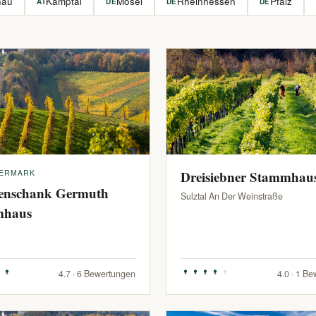
hau
Kamptal
Mosel
Rheinhessen
Pfalz
AT
DE
DE
DE
IERMARK
Dreisiebner Stammhau
enschank Germuth
Sulztal An Der Weinstraße
mhaus
4.7 · 6 Bewertungen
4.0 · 1 B