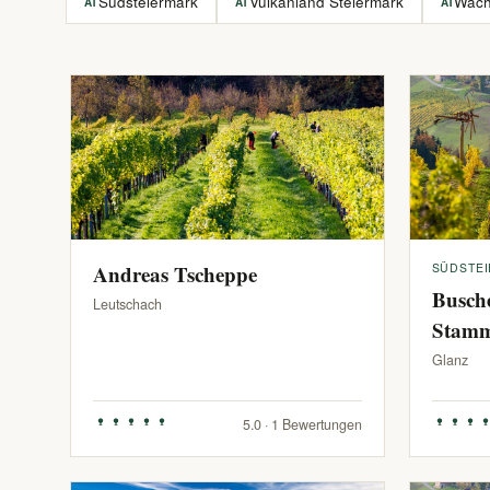
Südsteiermark
Vulkanland Steiermark
Wac
AT
AT
AT
Andreas Tscheppe
SÜDSTE
Busch
Leutschach
Stam
Glanz
5.0 · 1 Bewertungen