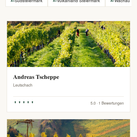
Südsteiermark
Vulkanland Steiermark
Wachau
AT
AT
AT
Andreas Tscheppe
Leutschach
5.0 · 1 Bewertungen