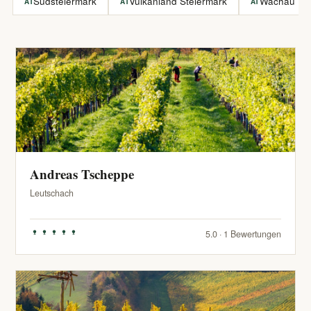
Südsteiermark
Vulkanland Steiermark
Wachau
AT
AT
AT
Andreas Tscheppe
Leutschach
5.0 · 1 Bewertungen