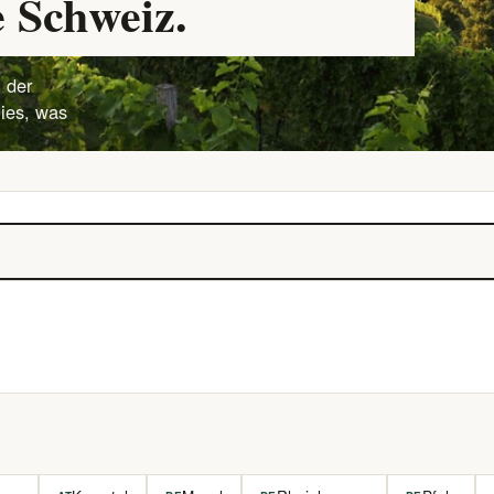
 Schweiz.
 der
lies, was