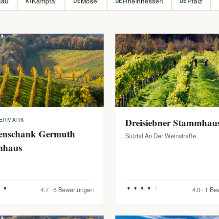
hau
Kamptal
Mosel
Rheinhessen
Pfalz
AT
DE
DE
DE
IERMARK
Dreisiebner Stammhau
enschank Germuth
Sulztal An Der Weinstraße
mhaus
4.7 · 6 Bewertungen
4.0 · 1 B