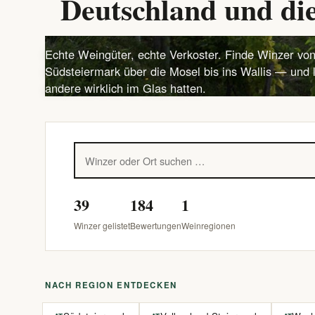
Deutschland und die
Echte Weingüter, echte Verkoster. Finde Winzer von
Südsteiermark über die Mosel bis ins Wallis — und 
andere wirklich im Glas hatten.
39
184
1
Winzer gelistet
Bewertungen
Weinregionen
NACH REGION ENTDECKEN