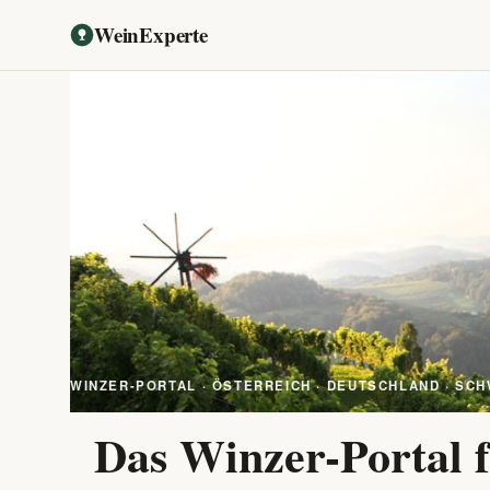
WeinExperte
WINZER-PORTAL · ÖSTERREICH · DEUTSCHLAND · SCH
Das Winzer-Portal f