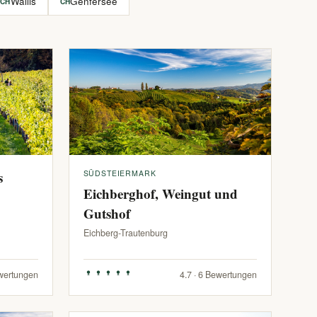
Wallis
Genfersee
CH
CH
s
SÜDSTEIERMARK
Eichberghof, Weingut und
Gutshof
Eichberg-Trautenburg
ewertungen
4.7 · 6 Bewertungen