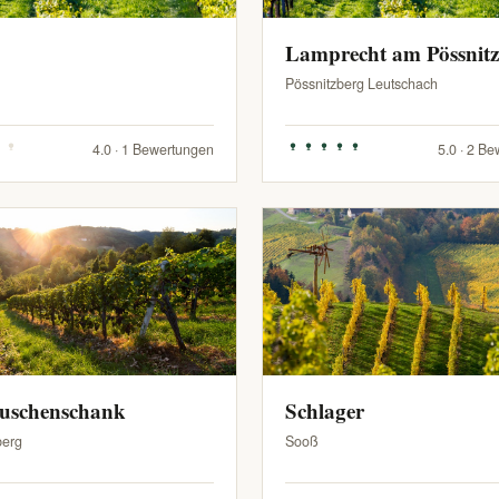
Lamprecht am Pössnit
Pössnitzberg Leutschach
4.0 · 1 Bewertungen
5.0 · 2 B
Buschenschank
Schlager
berg
Sooß