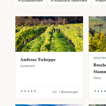
Südsteiermark
Vulkanland Steiermark
Wac
AT
AT
AT
Andreas Tscheppe
SÜDSTE
Busch
Leutschach
Stam
Glanz
5.0 · 1 Bewertungen