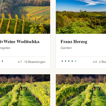
sivWeine Woditschka
Franz Herzog
mgarten
Gainfarn
4.7 · 19 Bewertungen
4.5 · 2 B