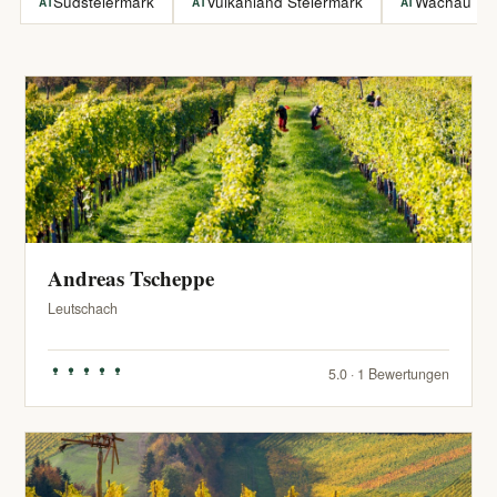
Südsteiermark
Vulkanland Steiermark
Wachau
AT
AT
AT
Andreas Tscheppe
Leutschach
5.0 · 1 Bewertungen