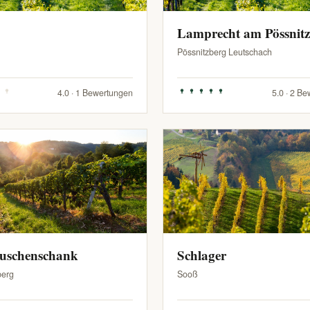
Lamprecht am Pössnit
Pössnitzberg Leutschach
4.0 · 1 Bewertungen
5.0 · 2 B
Buschenschank
Schlager
berg
Sooß