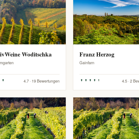
sivWeine Woditschka
Franz Herzog
mgarten
Gainfarn
4.7 · 19 Bewertungen
4.5 · 2 B