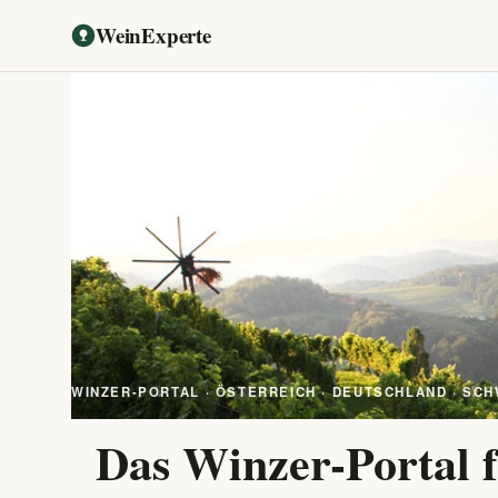
WeinExperte
WINZER-PORTAL · ÖSTERREICH · DEUTSCHLAND · SCH
Das Winzer-Portal f