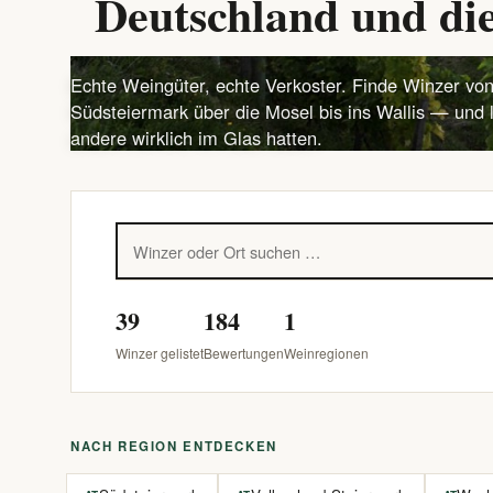
Deutschland und die
Echte Weingüter, echte Verkoster. Finde Winzer von
Südsteiermark über die Mosel bis ins Wallis — und 
andere wirklich im Glas hatten.
39
184
1
Winzer gelistet
Bewertungen
Weinregionen
NACH REGION ENTDECKEN