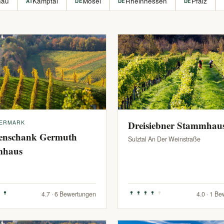
hau
Kamptal
Mosel
Rheinhessen
Pfalz
AT
DE
DE
DE
IERMARK
Dreisiebner Stammhau
enschank Germuth
Sulztal An Der Weinstraße
mhaus
4.7 · 6 Bewertungen
4.0 · 1 B