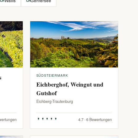
Wallis
Genfersee
CH
CH
s
SÜDSTEIERMARK
Eichberghof, Weingut und
Gutshof
Eichberg-Trautenburg
ewertungen
4.7 · 6 Bewertungen