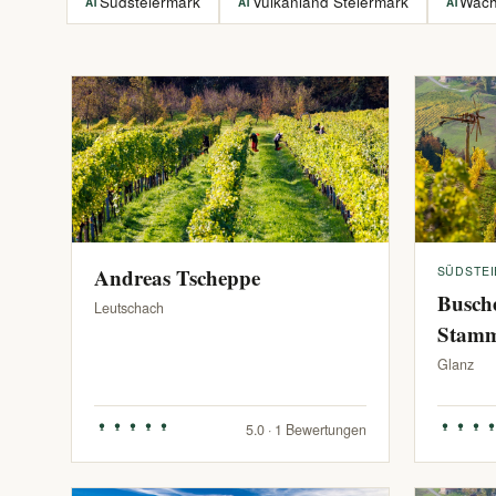
Südsteiermark
Vulkanland Steiermark
Wac
AT
AT
AT
Andreas Tscheppe
SÜDSTE
Busch
Leutschach
Stam
Glanz
5.0 · 1 Bewertungen