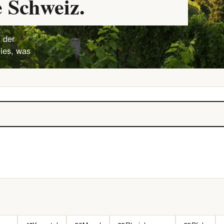
 Schweiz.
 der
lies, was