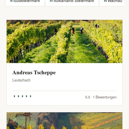
Südsteiermark
Vulkanland Steiermark
Wachau
AT
AT
AT
Andreas Tscheppe
Leutschach
5.0 · 1 Bewertungen