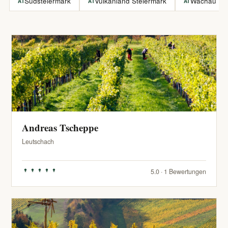
Südsteiermark
Vulkanland Steiermark
Wachau
AT
AT
AT
Andreas Tscheppe
Leutschach
5.0 · 1 Bewertungen