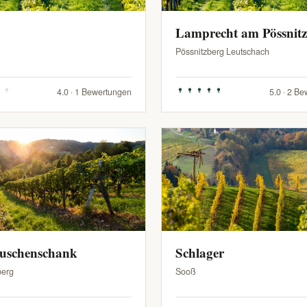
Lamprecht am Pössnit
Pössnitzberg Leutschach
4.0 · 1 Bewertungen
5.0 · 2 B
Buschenschank
Schlager
berg
Sooß