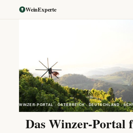
WeinExperte
WINZER-PORTAL · ÖSTERREICH · DEUTSCHLAND · SCH
Das Winzer-Portal f