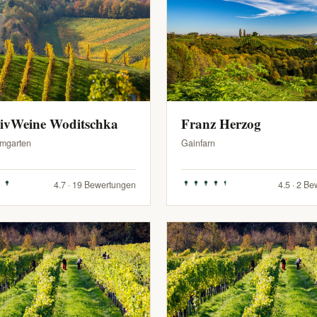
sivWeine Woditschka
Franz Herzog
mgarten
Gainfarn
4.7 · 19 Bewertungen
4.5 · 2 B