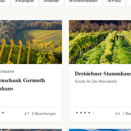
hau
Kamptal
Mosel
Rheinhessen
Pfalz
AT
DE
DE
DE
IERMARK
Dreisiebner Stammhau
enschank Germuth
Sulztal An Der Weinstraße
mhaus
4.7 · 6 Bewertungen
4.0 · 1 B