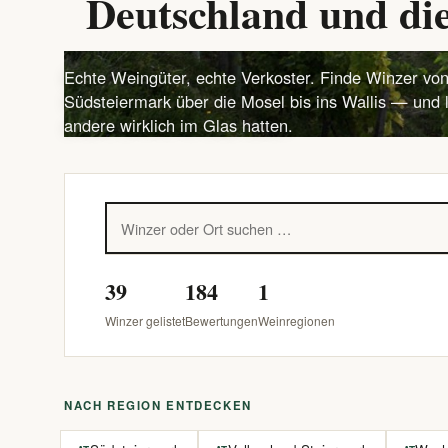
Deutschland und die
Echte Weingüter, echte Verkoster. Finde Winzer von
Südsteiermark über die Mosel bis ins Wallis — und 
andere wirklich im Glas hatten.
39
184
1
Winzer gelistet
Bewertungen
Weinregionen
NACH REGION ENTDECKEN