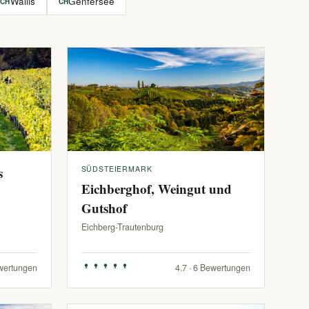
Wallis
Genfersee
CH
CH
s
SÜDSTEIERMARK
Eichberghof, Weingut und
Gutshof
Eichberg-Trautenburg
ewertungen
4.7 · 6 Bewertungen