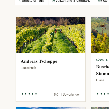
Südsteiermark
Vulkanland Steiermark
Wac
AT
AT
AT
Andreas Tscheppe
SÜDSTE
Busch
Leutschach
Stam
Glanz
5.0 · 1 Bewertungen