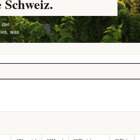
 Schweiz.
 der
lies, was