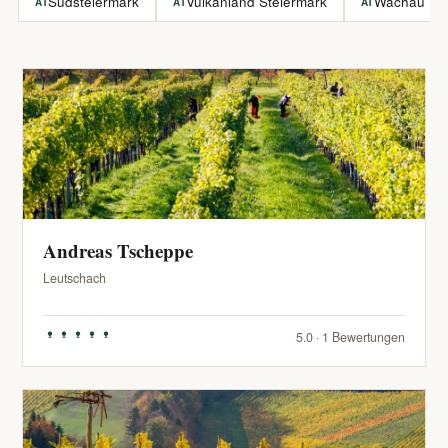
Südsteiermark
Vulkanland Steiermark
Wachau
AT
AT
AT
Andreas Tscheppe
Leutschach
5.0 · 1 Bewertungen