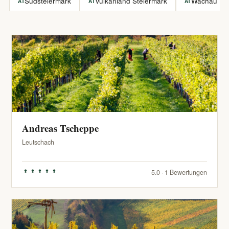
Südsteiermark
Vulkanland Steiermark
Wachau
AT
AT
AT
Andreas Tscheppe
Leutschach
5.0 · 1 Bewertungen