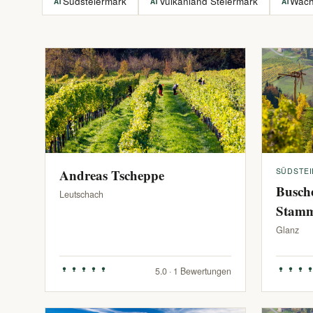
Südsteiermark
Vulkanland Steiermark
Wac
AT
AT
AT
Andreas Tscheppe
SÜDSTE
Busch
Leutschach
Stam
Glanz
5.0 · 1 Bewertungen