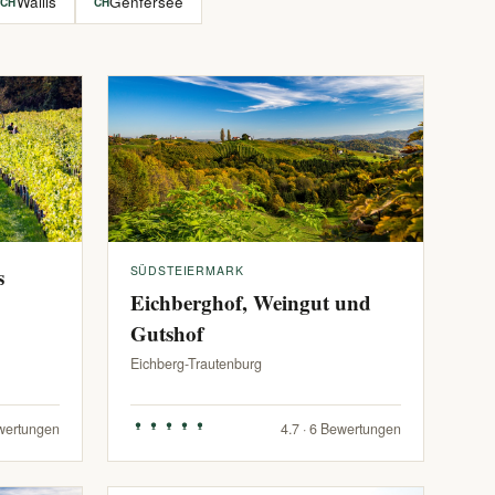
Wallis
Genfersee
CH
CH
s
SÜDSTEIERMARK
Eichberghof, Weingut und
Gutshof
Eichberg-Trautenburg
ewertungen
4.7 · 6 Bewertungen