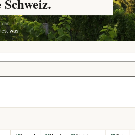
 Schweiz.
 der
lies, was