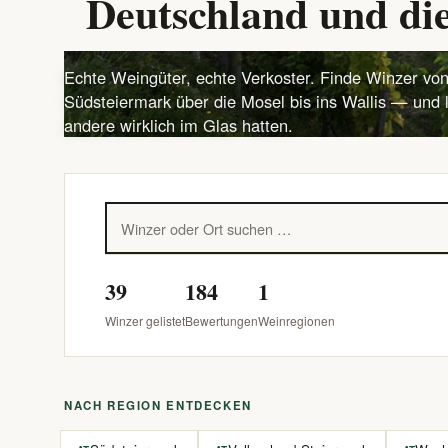
Deutschland und die
Echte Weingüter, echte Verkoster. Finde Winzer von
Südsteiermark über die Mosel bis ins Wallis — und 
andere wirklich im Glas hatten.
39
184
1
Winzer gelistet
Bewertungen
Weinregionen
NACH REGION ENTDECKEN