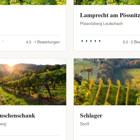
Lamprecht am Pössnit
Pössnitzberg Leutschach
4.0 · 1 Bewertungen
5.0 · 2 B
Buschenschank
Schlager
berg
Sooß