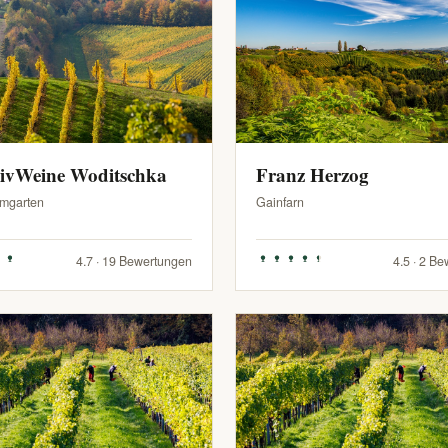
sivWeine Woditschka
Franz Herzog
mgarten
Gainfarn
4.7 · 19 Bewertungen
4.5 · 2 B