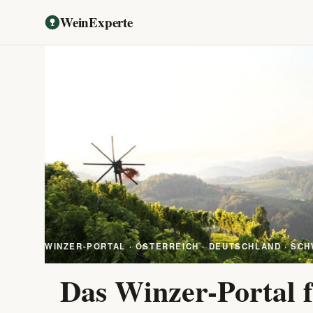
WeinExperte
WINZER-PORTAL · ÖSTERREICH · DEUTSCHLAND · SCH
Das Winzer-Portal f