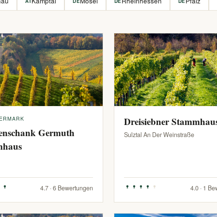
hau
Kamptal
Mosel
Rheinhessen
Pfalz
AT
DE
DE
DE
IERMARK
Dreisiebner Stammhau
enschank Germuth
Sulztal An Der Weinstraße
mhaus
4.7 · 6 Bewertungen
4.0 · 1 B