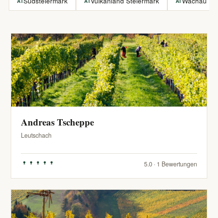
Südsteiermark
Vulkanland Steiermark
Wachau
AT
AT
AT
Andreas Tscheppe
Leutschach
5.0 · 1 Bewertungen