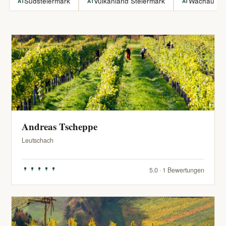
Südsteiermark
Vulkanland Steiermark
Wachau
AT
AT
AT
Andreas Tscheppe
Leutschach
5.0 · 1 Bewertungen