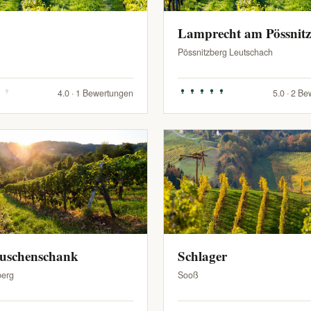
Lamprecht am Pössnit
Pössnitzberg Leutschach
4.0 · 1 Bewertungen
5.0 · 2 B
Buschenschank
Schlager
berg
Sooß