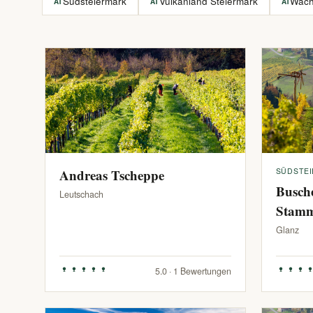
Südsteiermark
Vulkanland Steiermark
Wac
AT
AT
AT
Andreas Tscheppe
SÜDSTE
Busch
Leutschach
Stam
Glanz
5.0 · 1 Bewertungen