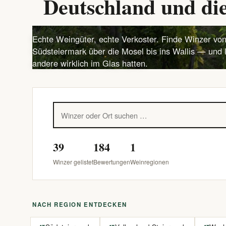
Deutschland und die
Echte Weingüter, echte Verkoster. Finde Winzer von
Südsteiermark über die Mosel bis ins Wallis — und 
andere wirklich im Glas hatten.
39
184
1
Winzer gelistet
Bewertungen
Weinregionen
NACH REGION ENTDECKEN