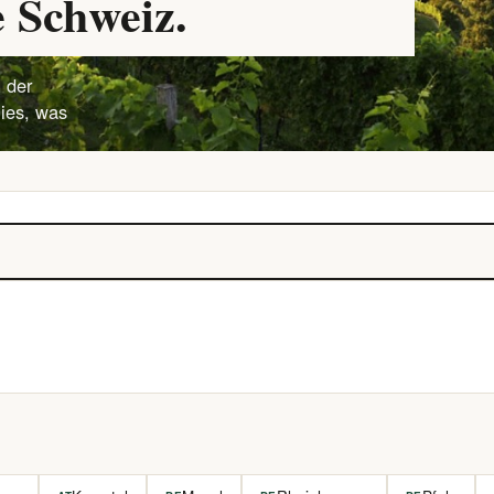
 Schweiz.
 der
lies, was