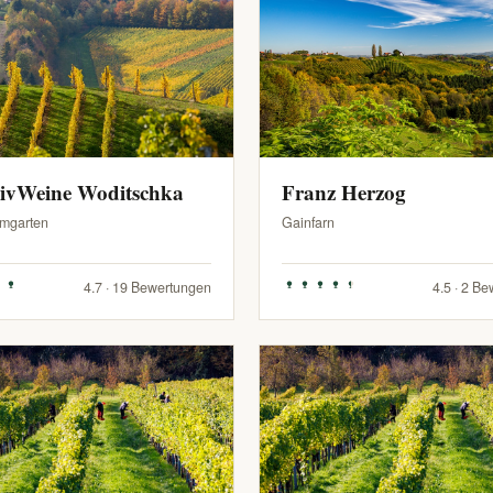
sivWeine Woditschka
Franz Herzog
mgarten
Gainfarn
4.7 · 19 Bewertungen
4.5 · 2 B