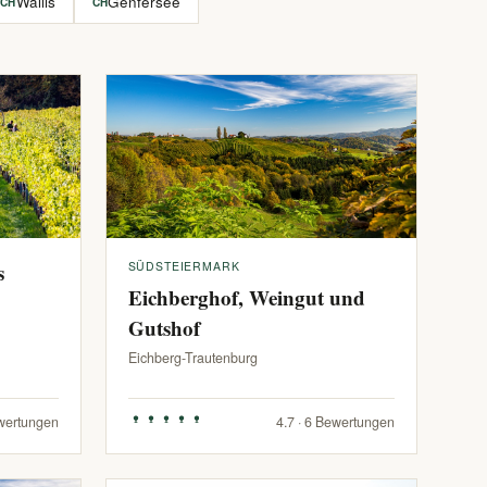
Wallis
Genfersee
CH
CH
s
SÜDSTEIERMARK
Eichberghof, Weingut und
Gutshof
Eichberg-Trautenburg
ewertungen
4.7 · 6 Bewertungen