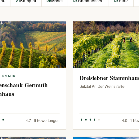
hau
Kamptal
Mosel
Rheinhessen
Pfalz
AT
DE
DE
DE
IERMARK
Dreisiebner Stammhau
enschank Germuth
Sulztal An Der Weinstraße
mhaus
4.7 · 6 Bewertungen
4.0 · 1 B