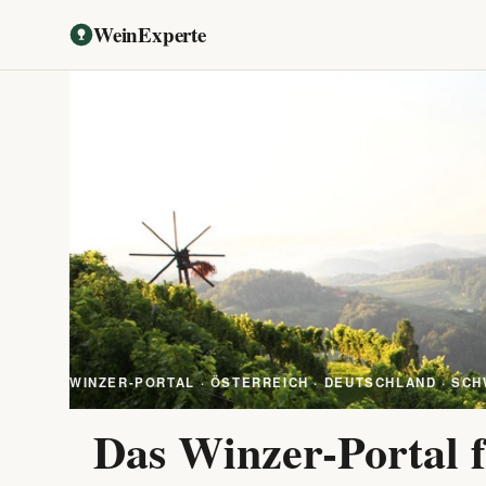
WeinExperte
WINZER-PORTAL · ÖSTERREICH · DEUTSCHLAND · SCH
Das Winzer-Portal f