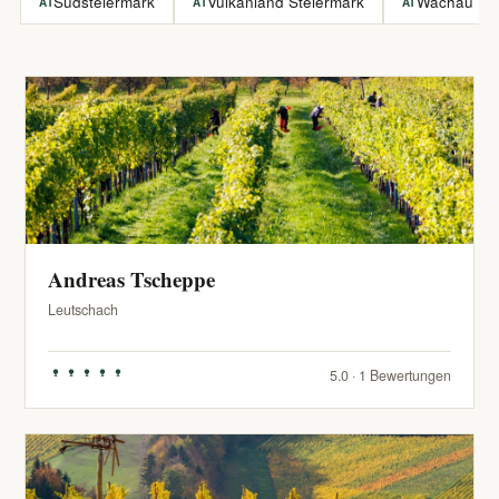
Südsteiermark
Vulkanland Steiermark
Wachau
AT
AT
AT
Andreas Tscheppe
Leutschach
5.0 · 1 Bewertungen