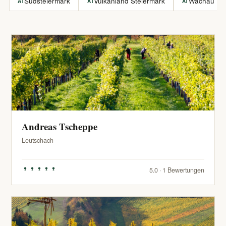
Südsteiermark
Vulkanland Steiermark
Wachau
AT
AT
AT
Andreas Tscheppe
Leutschach
5.0 · 1 Bewertungen