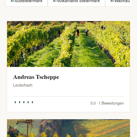
Südsteiermark
Vulkanland Steiermark
Wachau
AT
AT
AT
Andreas Tscheppe
Leutschach
5.0 · 1 Bewertungen