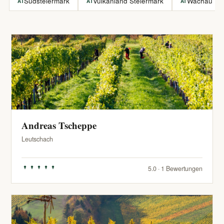
Südsteiermark
Vulkanland Steiermark
Wachau
AT
AT
AT
Andreas Tscheppe
Leutschach
5.0 · 1 Bewertungen