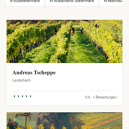
Südsteiermark
Vulkanland Steiermark
Wachau
AT
AT
AT
Andreas Tscheppe
Leutschach
5.0 · 1 Bewertungen