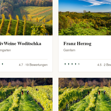
sivWeine Woditschka
Franz Herzog
mgarten
Gainfarn
4.7 · 19 Bewertungen
4.5 · 2 B