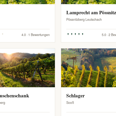
Lamprecht am Pössnit
Pössnitzberg Leutschach
4.0 · 1 Bewertungen
5.0 · 2 B
Buschenschank
Schlager
berg
Sooß