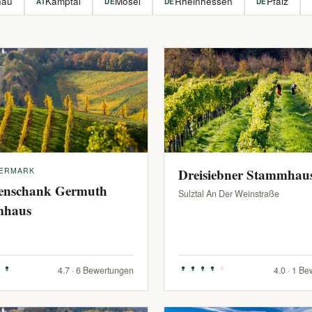
hau
Kamptal
Mosel
Rheinhessen
Pfalz
AT
DE
DE
DE
IERMARK
Dreisiebner Stammhau
enschank Germuth
Sulztal An Der Weinstraße
mhaus
4.7 · 6 Bewertungen
4.0 · 1 B