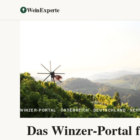
WeinExperte
WINZER-PORTAL · ÖSTERREICH · DEUTSCHLAND · SCH
Das Winzer-Portal f