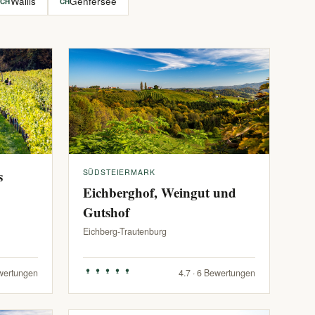
Wallis
Genfersee
CH
CH
s
SÜDSTEIERMARK
Eichberghof, Weingut und
Gutshof
Eichberg-Trautenburg
ewertungen
4.7 · 6 Bewertungen