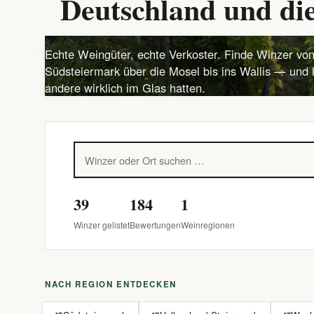
Deutschland und die
Echte Weingüter, echte Verkoster. Finde Winzer von
Südsteiermark über die Mosel bis ins Wallis — und 
andere wirklich im Glas hatten.
39
184
1
Winzer gelistet
Bewertungen
Weinregionen
NACH REGION ENTDECKEN