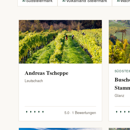
Südsteiermark
Vulkanland Steiermark
Wac
AT
AT
AT
Andreas Tscheppe
SÜDSTE
Busch
Leutschach
Stam
Glanz
5.0 · 1 Bewertungen