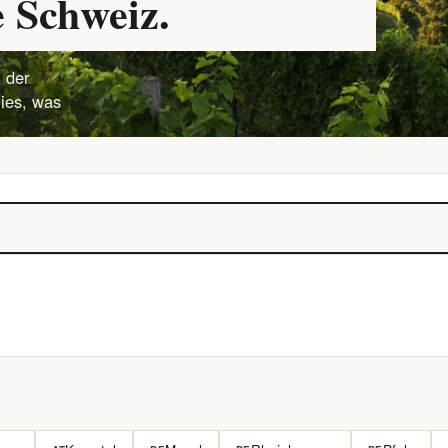
 Schweiz.
 der
lies, was