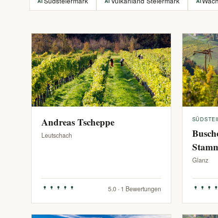
Südsteiermark
Vulkanland Steiermark
Wac
AT
AT
AT
Andreas Tscheppe
SÜDSTE
Busch
Leutschach
Stam
Glanz
5.0 · 1 Bewertungen