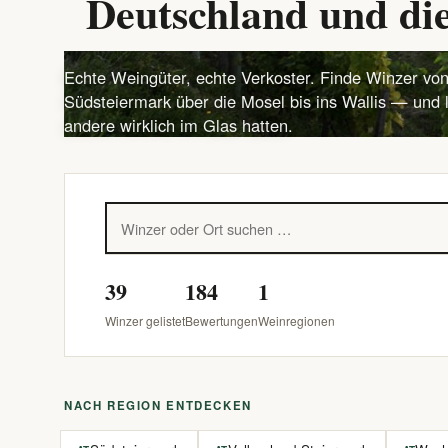
Deutschland und die
Echte Weingüter, echte Verkoster. Finde Winzer von
Südsteiermark über die Mosel bis ins Wallis — und 
andere wirklich im Glas hatten.
39
184
1
Winzer gelistet
Bewertungen
Weinregionen
NACH REGION ENTDECKEN