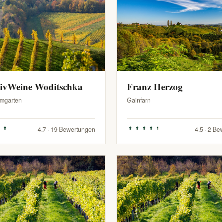
sivWeine Woditschka
Franz Herzog
mgarten
Gainfarn
4.7 · 19 Bewertungen
4.5 · 2 B