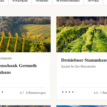
hau
Kamptal
Mosel
Rheinhessen
Pfalz
AT
DE
DE
DE
IERMARK
Dreisiebner Stammhau
enschank Germuth
Sulztal An Der Weinstraße
mhaus
4.7 · 6 Bewertungen
4.0 · 1 B