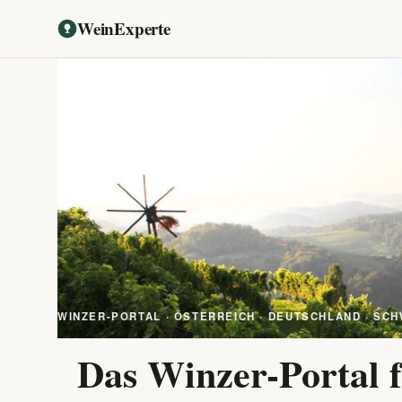
WeinExperte
WINZER-PORTAL · ÖSTERREICH · DEUTSCHLAND · SCH
Das Winzer-Portal f