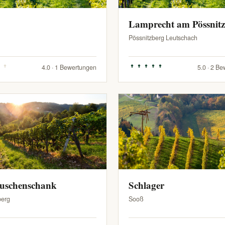
Lamprecht am Pössnit
Pössnitzberg Leutschach
4.0 · 1 Bewertungen
5.0 · 2 B
Buschenschank
Schlager
berg
Sooß