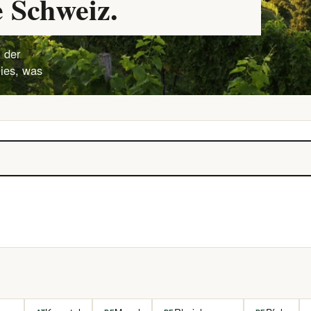
 Schweiz.
 der
lies, was