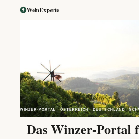
WeinExperte
WINZER-PORTAL · ÖSTERREICH · DEUTSCHLAND · SCH
Das Winzer-Portal f