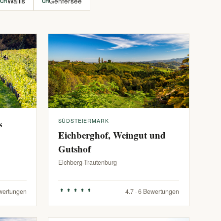
Wallis
Genfersee
CH
CH
s
SÜDSTEIERMARK
Eichberghof, Weingut und
Gutshof
Eichberg-Trautenburg
ewertungen
4.7 · 6 Bewertungen