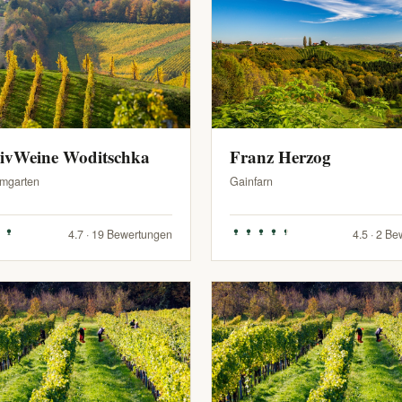
sivWeine Woditschka
Franz Herzog
mgarten
Gainfarn
4.7 · 19 Bewertungen
4.5 · 2 B