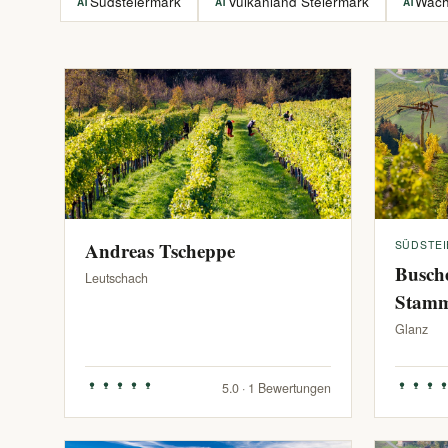
Südsteiermark
Vulkanland Steiermark
Wac
AT
AT
AT
Andreas Tscheppe
SÜDSTE
Busch
Leutschach
Stam
Glanz
5.0 · 1 Bewertungen