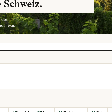
 Schweiz.
 der
lies, was