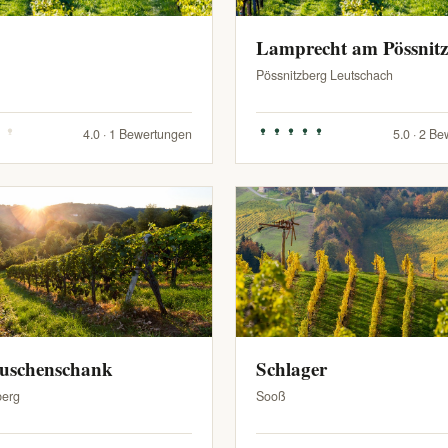
Lamprecht am Pössnit
Pössnitzberg Leutschach
4.0 · 1 Bewertungen
5.0 · 2 B
Buschenschank
Schlager
berg
Sooß