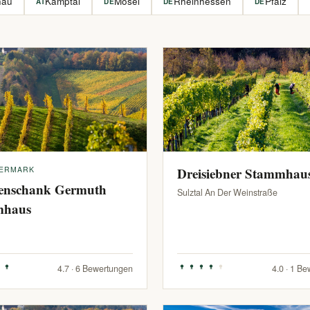
hau
Kamptal
Mosel
Rheinhessen
Pfalz
AT
DE
DE
DE
IERMARK
Dreisiebner Stammhau
enschank Germuth
Sulztal An Der Weinstraße
mhaus
4.7 · 6 Bewertungen
4.0 · 1 B