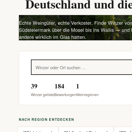
Deutschland und die
Echte Weingüter, echte Verkoster. Finde Winzer von
Südsteiermark über die Mosel bis ins Wallis — und 
andere wirklich im Glas hatten.
39
184
1
Winzer gelistet
Bewertungen
Weinregionen
NACH REGION ENTDECKEN