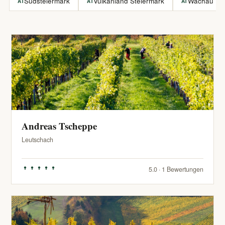
Südsteiermark
Vulkanland Steiermark
Wachau
AT
AT
AT
Andreas Tscheppe
Leutschach
5.0 · 1 Bewertungen