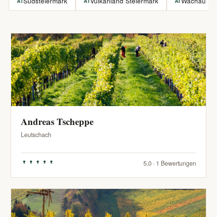
Südsteiermark
Vulkanland Steiermark
Wachau
AT
AT
AT
Andreas Tscheppe
Leutschach
5.0 · 1 Bewertungen