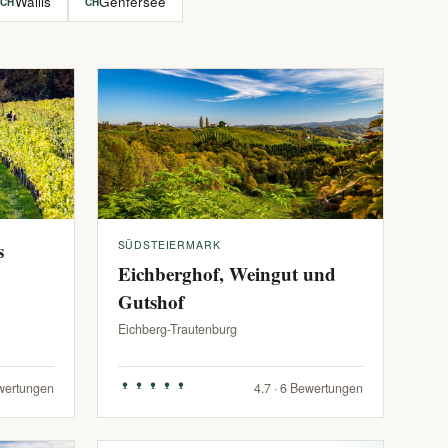
Wallis
Genfersee
CH
CH
s
SÜDSTEIERMARK
Eichberghof, Weingut und
Gutshof
Eichberg-Trautenburg
ewertungen
4.7 · 6 Bewertungen