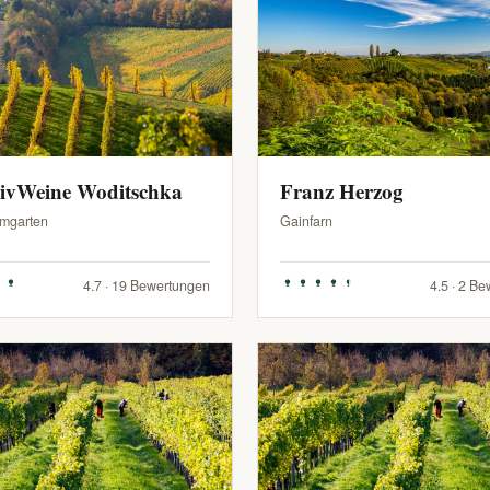
sivWeine Woditschka
Franz Herzog
mgarten
Gainfarn
4.7 · 19 Bewertungen
4.5 · 2 B