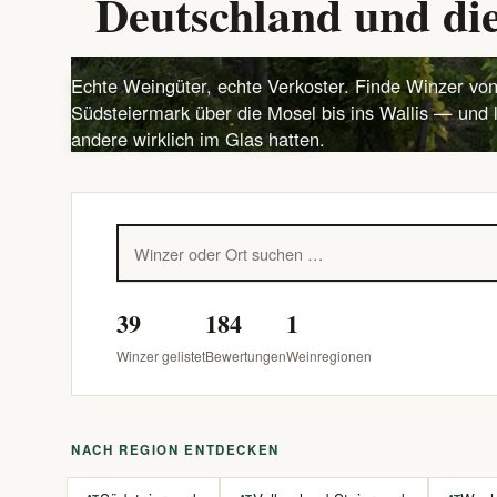
Deutschland und die
Echte Weingüter, echte Verkoster. Finde Winzer von
Südsteiermark über die Mosel bis ins Wallis — und 
andere wirklich im Glas hatten.
39
184
1
Winzer gelistet
Bewertungen
Weinregionen
NACH REGION ENTDECKEN