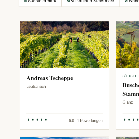
Südsteiermark
Vulkanland Steiermark
Wac
AT
AT
AT
Andreas Tscheppe
SÜDSTE
Busch
Leutschach
Stam
Glanz
5.0 · 1 Bewertungen