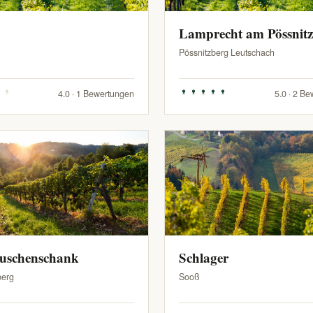
Lamprecht am Pössnit
Pössnitzberg Leutschach
4.0 · 1 Bewertungen
5.0 · 2 B
Buschenschank
Schlager
berg
Sooß