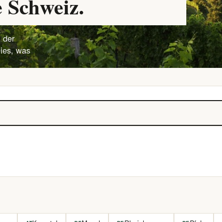
 Schweiz.
 der
lies, was