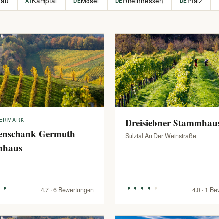
hau
Kamptal
Mosel
Rheinhessen
Pfalz
AT
DE
DE
DE
IERMARK
Dreisiebner Stammhau
enschank Germuth
Sulztal An Der Weinstraße
mhaus
4.7 · 6 Bewertungen
4.0 · 1 B