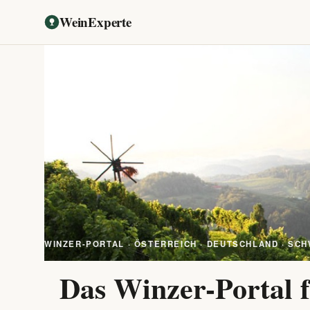
WeinExperte
WINZER-PORTAL · ÖSTERREICH · DEUTSCHLAND · SCH
Das Winzer-Portal f