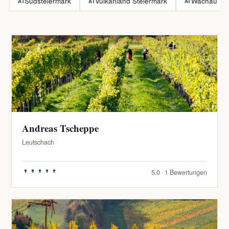
Südsteiermark
Vulkanland Steiermark
Wachau
AT
AT
AT
Andreas Tscheppe
Leutschach
5.0 · 1 Bewertungen