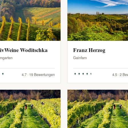
sivWeine Woditschka
Franz Herzog
mgarten
Gainfarn
4.7 · 19 Bewertungen
4.5 · 2 B