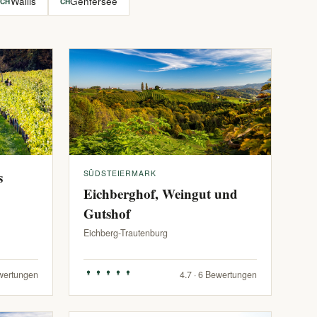
Wallis
Genfersee
CH
CH
s
SÜDSTEIERMARK
Eichberghof, Weingut und
Gutshof
Eichberg-Trautenburg
ewertungen
4.7 · 6 Bewertungen