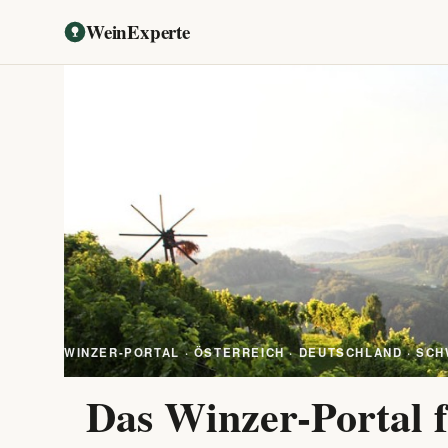
WeinExperte
WINZER-PORTAL · ÖSTERREICH · DEUTSCHLAND · SCH
Das Winzer-Portal f