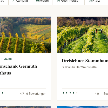
hau
Kamptal
Mosel
Rheinhessen
Pfalz
AT
DE
DE
DE
IERMARK
Dreisiebner Stammhau
enschank Germuth
Sulztal An Der Weinstraße
mhaus
4.7 · 6 Bewertungen
4.0 · 1 B