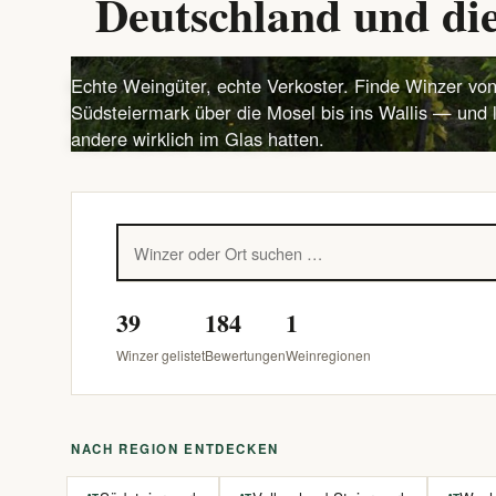
Deutschland und die
Echte Weingüter, echte Verkoster. Finde Winzer von
Südsteiermark über die Mosel bis ins Wallis — und 
andere wirklich im Glas hatten.
39
184
1
Winzer gelistet
Bewertungen
Weinregionen
NACH REGION ENTDECKEN