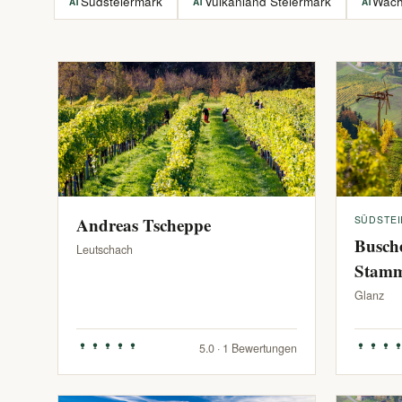
Südsteiermark
Vulkanland Steiermark
Wac
AT
AT
AT
Andreas Tscheppe
SÜDSTE
Busch
Leutschach
Stam
Glanz
5.0 · 1 Bewertungen