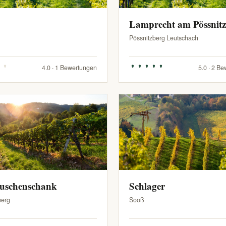
Lamprecht am Pössnit
Pössnitzberg Leutschach
4.0 · 1 Bewertungen
5.0 · 2 B
Buschenschank
Schlager
berg
Sooß