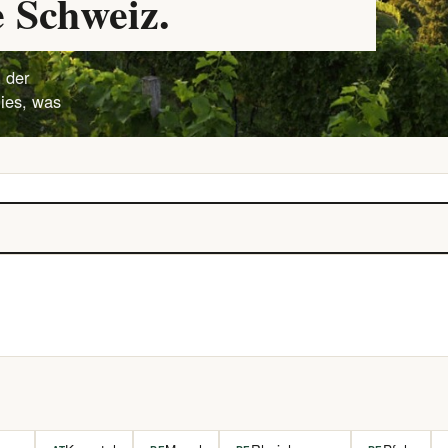
 Schweiz.
 der
lies, was